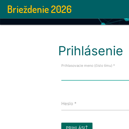
Brieždenie 2026
Prihlásenie
Prihlasovacie meno (číslo tímu) *
Heslo *
PRIHLÁSIŤ